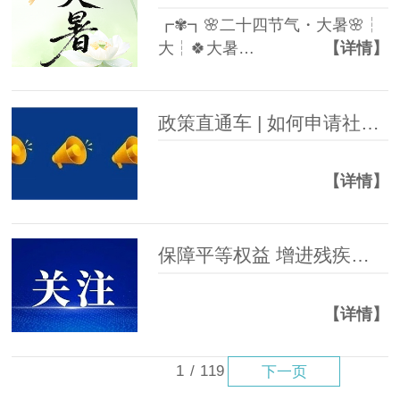
┏✾┓🌸二十四节气・大暑🌸┆
大┆🍀大暑…
【详情】
政策直通车 | 如何申请社会救助？全流程详解
【详情】
保障平等权益 增进残疾人福祉
【详情】
1
/
119
下一页