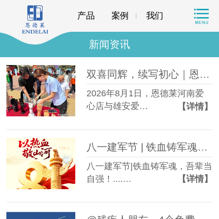
产品
案例
我们
新闻资讯
双喜同辉，续写初心｜恩德莱河南及雄安爱心店共庆周年，再启新程
2026年8月1日，恩德莱河南爱
心店与雄安爱…
【详情】
八一建军节 | 铁血铸军魂，吾辈当自强！
八一建军节|铁血铸军魂，吾辈当
自强！....…
【详情】