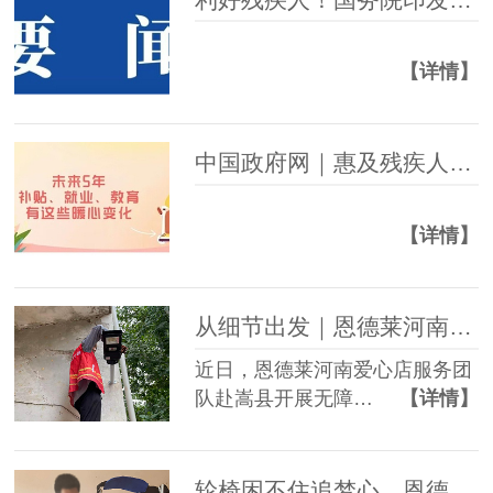
【详情】
中国政府网｜惠及残疾人，未来5年补贴、就业、教育有这些暖心变化
【详情】
从细节出发｜恩德莱河南爱心店开展嵩县无障碍改造项目
近日，恩德莱河南爱心店服务团
队赴嵩县开展无障…
【详情】
轮椅困不住追梦心，恩德莱西安爱心店助力截瘫小伙绘就自强未来