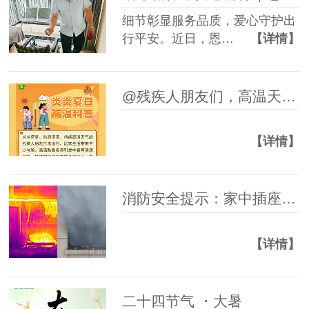
细节彰显服务品质，爱心守护出
行平安。近日，恩…
【详情】
@残疾人朋友们，高温天气防暑科普指南请查收~
【详情】
消防安全提示：家中插座起火，如何正确处理！
【详情】
二十四节气 ・大暑