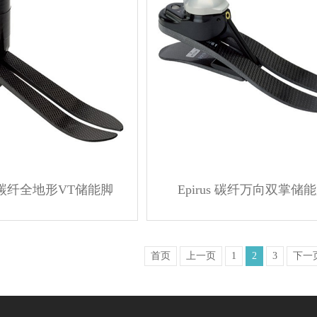
VT 碳纤全地形VT储能脚
Epirus 碳纤万向双掌储
首页
上一页
1
2
3
下一