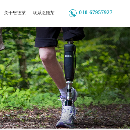
010-67957927
关于恩德莱
联系恩德莱