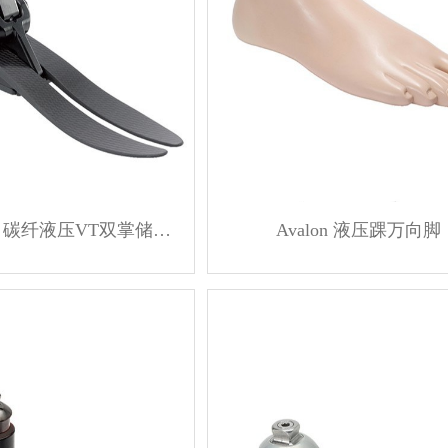
EchelonVT 碳纤液压VT双掌储能脚
Avalon 液压踝万向脚