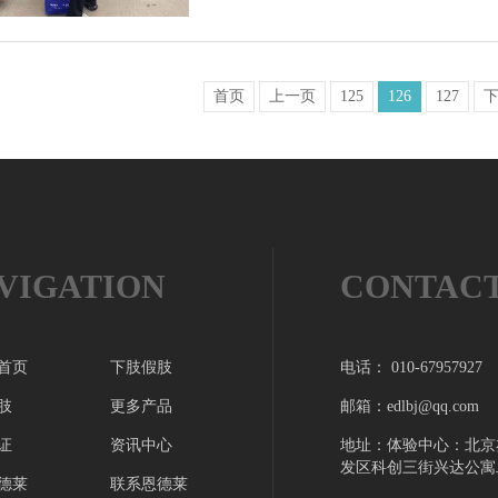
首页
上一页
125
126
127
VIGATION
CONTAC
首页
下肢假肢
电话： 010-67957927
肢
更多产品
邮箱：edlbj@qq.com
证
资讯中心
地址：体验中心：北京
发区科创三街兴达公寓
德莱
联系恩德莱