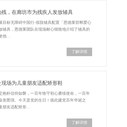
助残，在廊坊市为残疾人发放辅具
续发展目标无障碍中国行-假肢辅具配置「恩德莱邯郸爱心
放辅具，恩德莱团队在现场耐心细致地介绍了辅具的
使他…
了解详情
赴现场为儿童朋友适配矫形鞋
定抱朴信仰如磐，一百年恪守初心赓续使命，一百年
奋发图强。今天是党的生日！值此建党百年华诞之
童朋友适配矫形…
了解详情