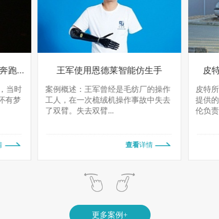
跑...
王军使用恩德莱智能仿生手
皮
腿，当时
案例概述：王军曾经是毛纺厂的操作
皮特
怀有梦
工人，在一次梳绒机操作事故中失去
提供
了双臂。失去双臂...
伦负责
情
查看
详情
更多案例+