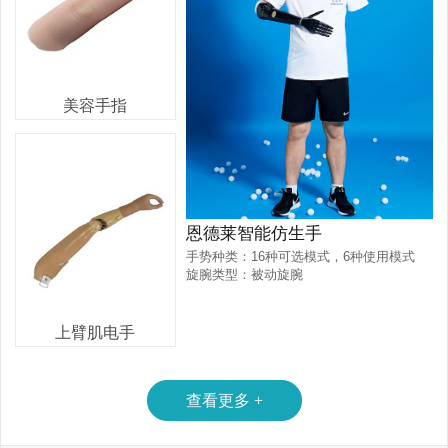
美容手指
恩德莱智能仿生手
手势种类：16种可选模式，6种使用模式
旋腕类型：被动旋腕
产品重量：410-518克
上臂肌电手
全手承重：8公斤
手指承重：3公斤
查看更多 +
全手握力：136牛顿