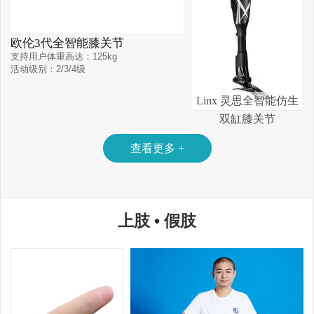
欧伦3代全智能膝关节
支持用户体重高达：125kg
活动级别：2/3/4级
Linx 灵思全智能仿生
脚板尺寸：22-30cm
双缸膝关节
产品重量：1.5kg
查看更多 +
结构高度：250mm
控制单元：微处理器智能液压/气压双缸
上肢 • 假肢