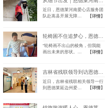
从细节出发｜恩德莱河南爱心店开展嵩县无障碍改造项目
近日，恩德莱河南爱心店服务团
队赴嵩县开展无障…
【详情】
轮椅困不住追梦心，恩德莱西安爱心店助力截瘫小伙绘就自强未来
“轮椅画不出山的棱角，但我能
画出未来的形状。…
【详情】
吉林省残联领导到访恩德莱延边州爱心店调研指导工作
近日，吉林省残联相关领导一行
到恩德莱延边州爱…
【详情】
锦旗致谢暖人心，恩德莱匠心助客户康复前行