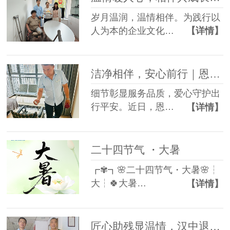
岁月温润，温情相伴。为践行以
人为本的企业文化…
【详情】
洁净相伴，安心前行｜恩德莱邯郸爱心店常态化开展轮椅养护服务
细节彰显服务品质，爱心守护出
行平安。近日，恩…
【详情】
二十四节气 ・大暑
┏✾┓🌸二十四节气・大暑🌸┆
大┆🍀大暑…
【详情】
匠心助残显温情，汉中退伍军人送锦旗点赞恩德莱