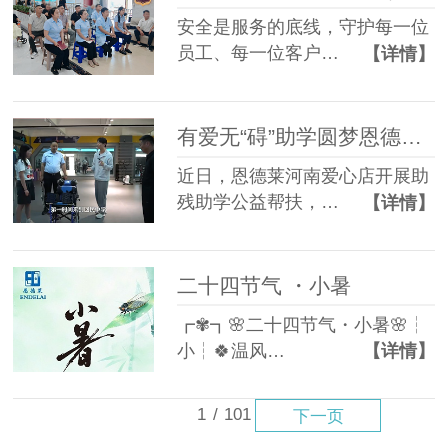
安全是服务的底线，守护每一位
员工、每一位客户…
【详情】
有爱无“碍”助学圆梦恩德莱河南爱心店为开封回民中学学子捐赠定制轮椅
近日，恩德莱河南爱心店开展助
残助学公益帮扶，…
【详情】
二十四节气 ・小暑
┏✾┓🌸二十四节气・小暑🌸┆
小┆🍀温风…
【详情】
1
/
101
下一页