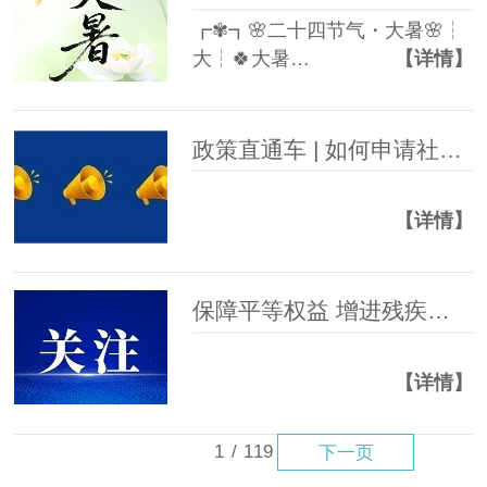
┏✾┓🌸二十四节气・大暑🌸┆
大┆🍀大暑…
【详情】
政策直通车 | 如何申请社会救助？全流程详解
【详情】
保障平等权益 增进残疾人福祉
【详情】
1
/
119
下一页