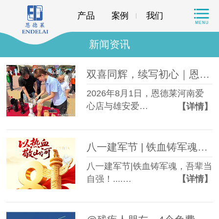
产品
案例
我们
新闻资讯
双喜同辉，续写初心｜恩德莱河南及雄安爱心店共庆周年，再启新程
2026年8月1日，恩德莱河南爱
心店与雄安爱…
【详情】
八一建军节 | 铁血铸军魂，吾辈当自强！
八一建军节|铁血铸军魂，吾辈当
自强！....…
【详情】