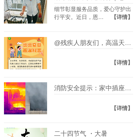
细节彰显服务品质，爱心守护出
行平安。近日，恩…
【详情】
@残疾人朋友们，高温天气防暑科普指南请查收~
【详情】
消防安全提示：家中插座起火，如何正确处理！
【详情】
二十四节气 ・大暑