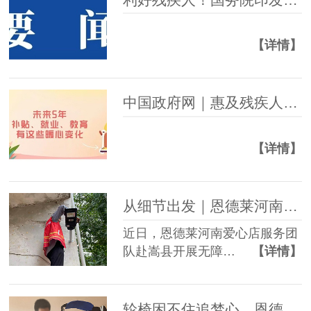
【详情】
中国政府网｜惠及残疾人，未来5年补贴、就业、教育有这些暖心变化
【详情】
从细节出发｜恩德莱河南爱心店开展嵩县无障碍改造项目
近日，恩德莱河南爱心店服务团
队赴嵩县开展无障…
【详情】
轮椅困不住追梦心，恩德莱西安爱心店助力截瘫小伙绘就自强未来