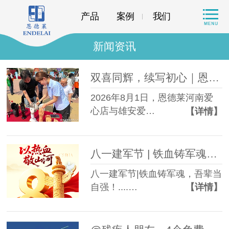
产品
案例
我们
新闻资讯
双喜同辉，续写初心｜恩德莱河南及雄安爱心店共庆周年，再启新程
2026年8月1日，恩德莱河南爱
心店与雄安爱…
【详情】
八一建军节 | 铁血铸军魂，吾辈当自强！
八一建军节|铁血铸军魂，吾辈当
自强！....…
【详情】