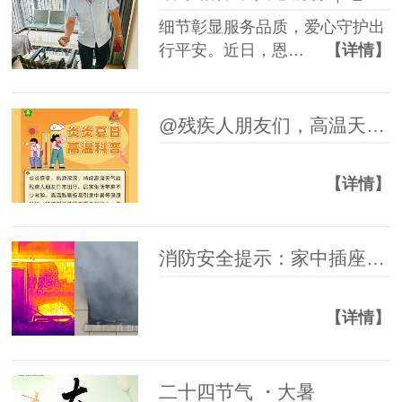
细节彰显服务品质，爱心守护出
行平安。近日，恩…
【详情】
@残疾人朋友们，高温天气防暑科普指南请查收~
【详情】
消防安全提示：家中插座起火，如何正确处理！
【详情】
二十四节气 ・大暑