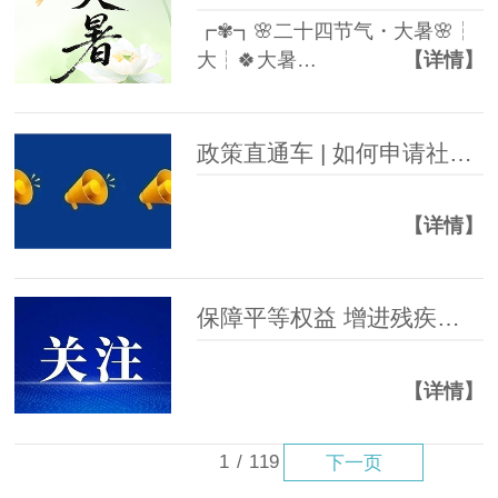
┏✾┓🌸二十四节气・大暑🌸┆
大┆🍀大暑…
【详情】
政策直通车 | 如何申请社会救助？全流程详解
【详情】
保障平等权益 增进残疾人福祉
【详情】
1
/
119
下一页