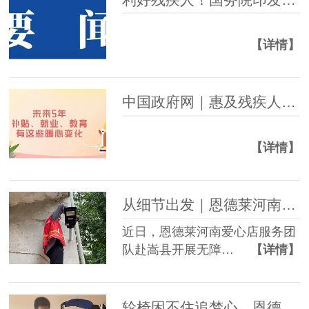
【详情】
中国政府网｜惠及残疾人，未来5年补贴、就业、教育有这些暖心变化
【详情】
从细节出发｜恩德莱河南爱心店开展嵩县无障碍改造项目
近日，恩德莱河南爱心店服务团
队赴嵩县开展无障…
【详情】
轮椅困不住追梦心，恩德莱西安爱心店助力截瘫小伙绘就自强未来