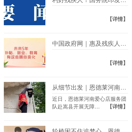
【详情】
中国政府网｜惠及残疾人，未来5年补贴、就业、教育有这些暖心变化
【详情】
从细节出发｜恩德莱河南爱心店开展嵩县无障碍改造项目
近日，恩德莱河南爱心店服务团
队赴嵩县开展无障…
【详情】
轮椅困不住追梦心，恩德莱西安爱心店助力截瘫小伙绘就自强未来