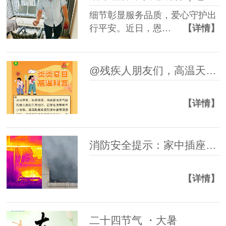
细节彰显服务品质，爱心守护出
行平安。近日，恩…
【详情】
@残疾人朋友们，高温天气防暑科普指南请查收~
【详情】
消防安全提示：家中插座起火，如何正确处理！
【详情】
二十四节气 ・大暑