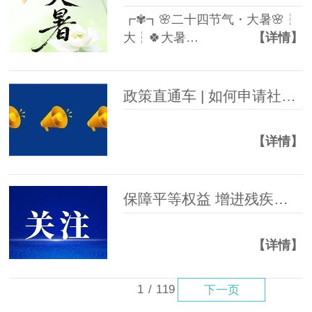
┏✾┓🌸二十四节气・大暑🌸┆
大┆🍀大暑…
【详情】
政策直通车 | 如何申请社会救助？全流程详解
【详情】
保障平等权益 增进残疾人福祉
【详情】
1
/
119
下一页