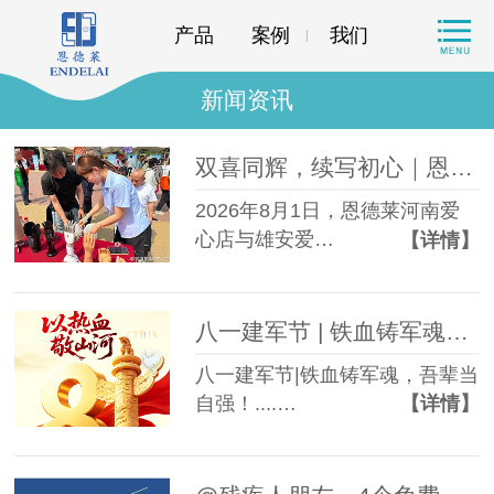
产品
案例
我们
新闻资讯
双喜同辉，续写初心｜恩德莱河南及雄安爱心店共庆周年，再启新程
2026年8月1日，恩德莱河南爱
心店与雄安爱…
【详情】
八一建军节 | 铁血铸军魂，吾辈当自强！
八一建军节|铁血铸军魂，吾辈当
自强！....…
【详情】