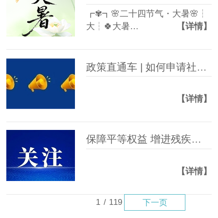
┏✾┓🌸二十四节气・大暑🌸┆
大┆🍀大暑…
【详情】
政策直通车 | 如何申请社会救助？全流程详解
【详情】
保障平等权益 增进残疾人福祉
【详情】
1
/
119
下一页