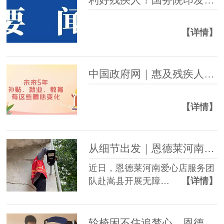
【详情】
中国政府网｜惠及残疾人，未来5年补贴、就业、教育有这些暖心变化
【详情】
从细节出发｜恩德莱河南爱心店开展嵩县无障碍改造项目
近日，恩德莱河南爱心店服务团
队赴嵩县开展无障…
【详情】
轮椅困不住追梦心，恩德莱西安爱心店助力截瘫小伙绘就自强未来