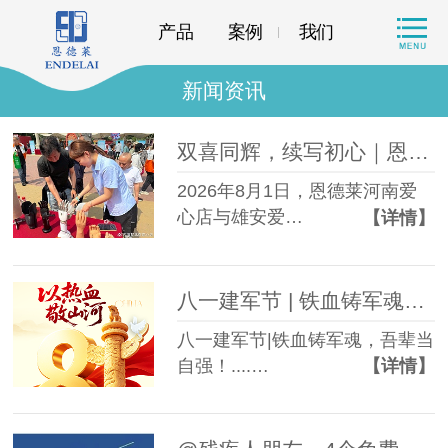
产品
案例
我们
新闻资讯
双喜同辉，续写初心｜恩德莱河南及雄安爱心店共庆周年，再启新程
2026年8月1日，恩德莱河南爱
心店与雄安爱…
【详情】
八一建军节 | 铁血铸军魂，吾辈当自强！
八一建军节|铁血铸军魂，吾辈当
自强！....…
【详情】