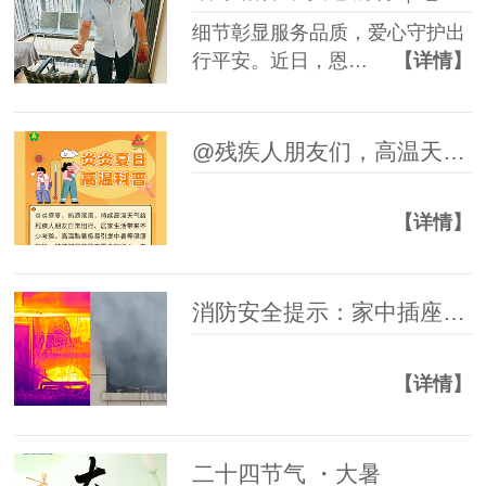
细节彰显服务品质，爱心守护出
行平安。近日，恩…
【详情】
@残疾人朋友们，高温天气防暑科普指南请查收~
【详情】
消防安全提示：家中插座起火，如何正确处理！
【详情】
二十四节气 ・大暑