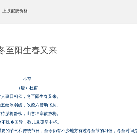
上肢假肢价格
冬至阳生春又来
小至
（
唐）杜甫
时人事日相催，冬至阳生春又来。
绣五纹添弱线，吹葭六管动飞灰。
容待腊将舒柳，山意冲寒欲放梅。
物不殊乡国异，教儿且覆掌中杯。
要的节气和传统节日，至今仍有不少地方有过冬至节的习俗，冬至时间是