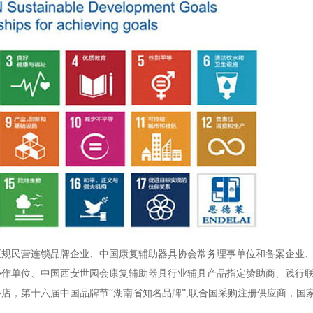
正规民营连锁品牌企业、中国康复辅助器具协会常务理事单位和备案企业
协作单位、中国西安世园会康复辅助器具行业辅具产品指定赞助商、践行
店，第十六届中国品牌节“湖南省知名品牌”,联合国采购注册供应商，国