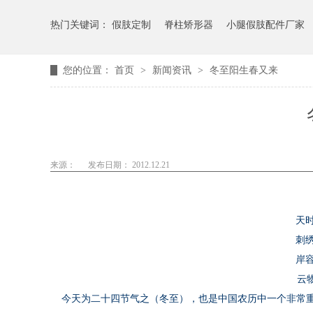
热门关键词：
假肢定制
脊柱矫形器
小腿假肢配件厂家
您的位置：
首页
>
新闻资讯
>
冬至阳生春又来
来源：
发布日期： 2012.12.21
天
刺
岸
云
今天
为二十四节气之（冬至），也是中国农历中一个非常重