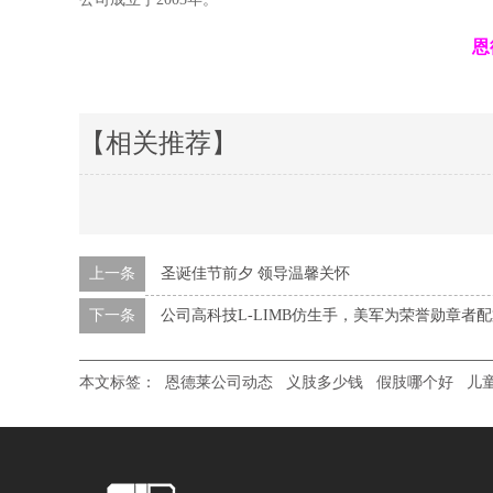
恩
【相关推荐】
上一条
圣诞佳节前夕 领导温馨关怀
下一条
公司高科技L-LIMB仿生手，美军为荣誉勋章者
本文标签：
恩德莱公司动态
义肢多少钱
假肢哪个好
儿