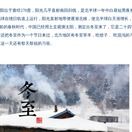
太阳位于黄经270度，阳光几乎直射南回归线，是北半球一年中白昼短黑夜
地球在绕日轨道上运行，阳光直射地带便逐渐北移，使北半球白天渐增长
年前的春秋时代，中国
已经用土圭观测太阳，测定出冬至来了，它是二十四
方还把冬至作为一个节日来过，北方地区有冬至宰羊，吃饺子
、吃混沌
的
至这一天还有祭天祭祖的习俗。