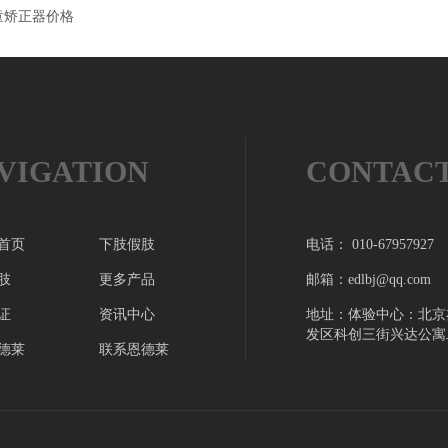
童矫正器价格
VIGATION
CONTAC
首页
下肢假肢
电话： 010-67957927
肢
更多产品
邮箱：edlbj@qq.com
证
资讯中心
地址：体验中心：北京
发区科创三街兴达公寓
德莱
联系恩德莱