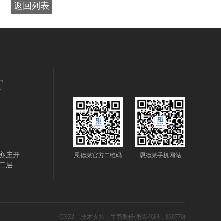
返回列表
T
亦庄开
恩德莱官方二维码
恩德莱手机网站
二层
CNZZ
技术支持：
牛商股份
(股票代码：830770)