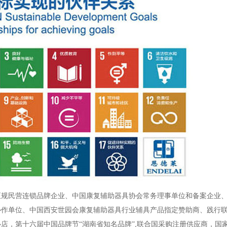
正规民营连锁品牌企业、中国康复辅助器具协会常务理事单位和备案企业
协作单位、中国西安世园会康复辅助器具行业辅具产品指定赞助商、践行
店，第十六届中国品牌节“湖南省知名品牌”,联合国采购注册供应商，国