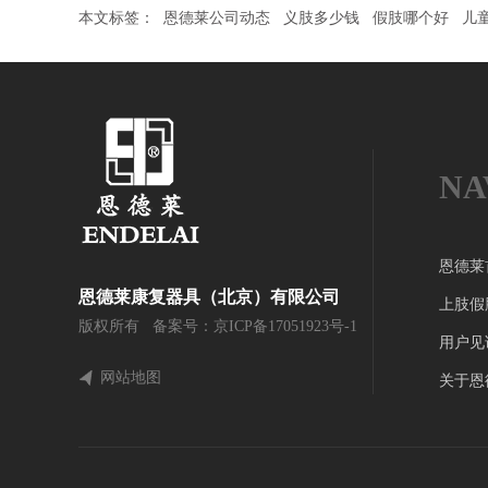
本文标签：
恩德莱公司动态
义肢多少钱
假肢哪个好
儿
NA
恩德莱
恩德莱康复器具（北京）有限公司
上肢假
版权所有 备案号：
京ICP备17051923号-1
用户见
网站地图
关于恩