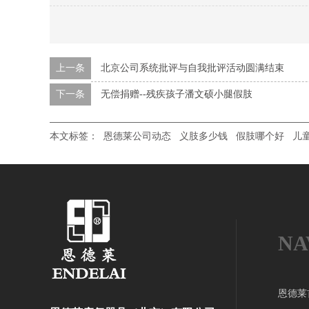
上一条
北京公司系统批评与自我批评活动圆满结束
下一条
无偿捐赠--残疾孩子潘文硕小腿假肢
本文标签：
恩德莱公司动态
义肢多少钱
假肢哪个好
儿
NA
恩德莱