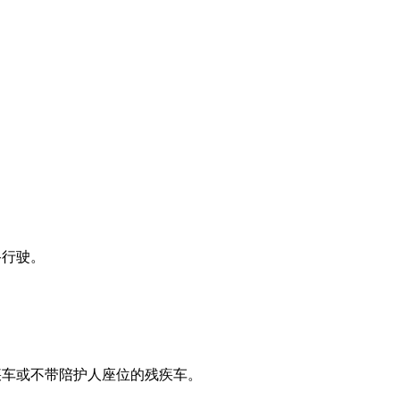
。
路行驶。
疾车或不带陪护人座位的残疾车。