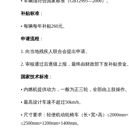
• 车辆须符合国家标准（GB12995—2006）。
补贴标准
：
• 每辆每年补贴260元。
申请流程
：
1. 向当地残疾人联合会提出申请。
2. 审核通过后逐级上报，最终由财政部下发补贴资金
国家技术标准
：
• 内燃机提供动力，一般为正三轮，全部由上肢操作
• 最高设计车速不超过50km/h。
• 尺寸要求：轻便机动轮椅车（长×宽×高）≤2000mm×
≤2500mm×1200mm×1400mm。