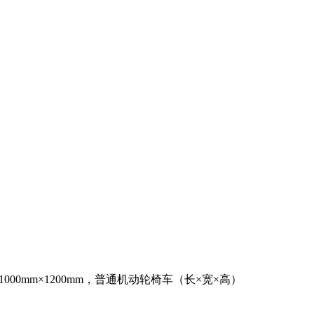
。
。
1000mm×1200mm，普通机动轮椅车（长×宽×高）