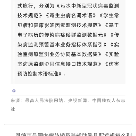
恩德莱是国内假肢矫形器辅助器具配置规模名列