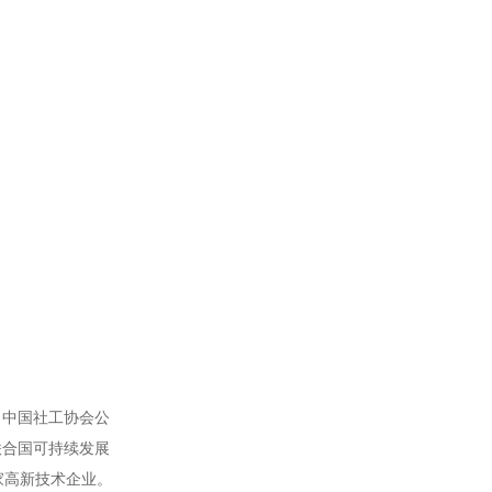
、中国社工协会公
联合国可持续发展
家高新技术企业。