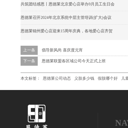
共筑团结感恩丨恩德莱北京爱心店举办9月员工生日会
恩德莱召开2024年北京系统中层主管培训(扩大)会议
恩德莱锦州爱心店迎来15周年庆典，各地爱心店齐贺
上一条
倡导新风尚 喜庆度元宵
下一条
恩德莱联盟各区域公司今天正式上班
本文标签：
恩德莱公司动态
义肢多少钱
假肢哪个好
儿
NA