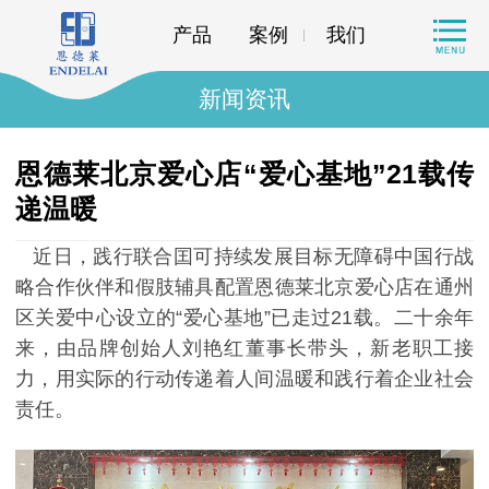
产品
案例
我们
新闻资讯
恩德莱北京爱心店“爱心基地”21载传
递温暖
近日，践行联合囯可持续发展目标无障碍中国行战
略合作伙伴和假肢辅具配置
恩德莱北京爱心店在通州
区关爱中心设立的
“爱心基地”已走过21载。
二十余年
来，由品牌创始人刘艳红董事长带头，新老职工接
力，用实际的行动传递着人间温暖和践行着企业社会
责任。