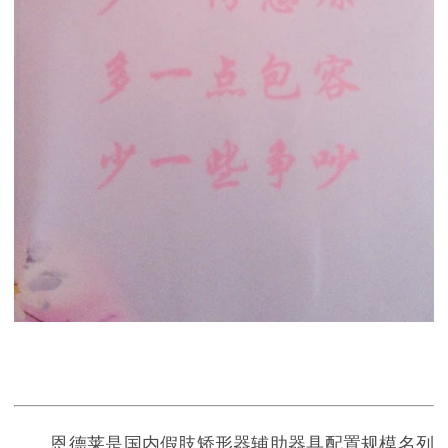
恩德莱是国内假肢矫形器辅助器具配置规模名列