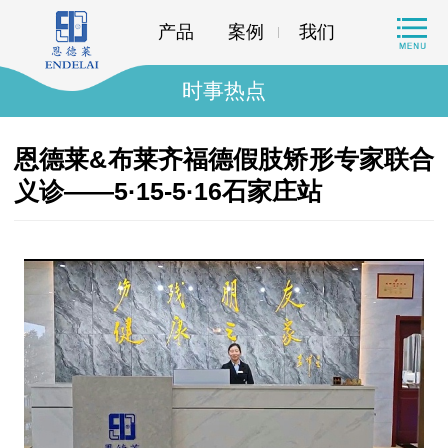
产品
案例
我们
时事热点
恩德莱&布莱齐福德假肢矫形专家联合
义诊——5·15-5·16石家庄站