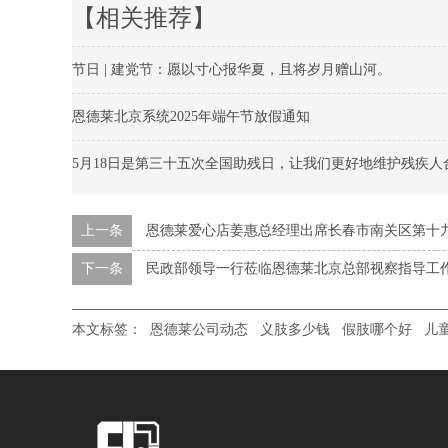
【相关推荐】
节日 | 建党节：愿以寸心报华夏，且将岁月赠山河。
恩德莱北京系统2025年端午节放假通知
5月18日是第三十五次全国助残日，让我们更好地维护残疾人
上一条
恩德莱爱心店姜惠总经理出席长春市南关区第十
下一条
民政部领导一行莅临恩德莱北京总部视察指导工
本文标签：
恩德莱公司动态
义肢多少钱
假肢哪个好
儿