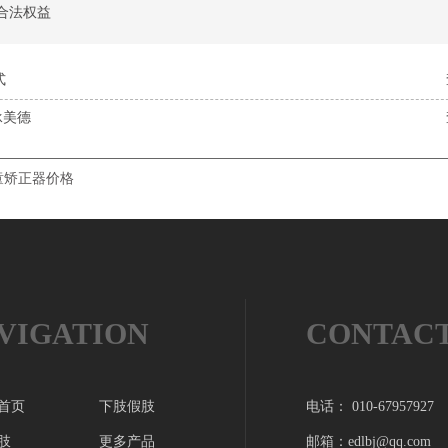
合法权益
式
承美德
童矫正器价格
VIGATION
CONTAC
首页
下肢假肢
电话： 010-67957927
肢
更多产品
邮箱：edlbj@qq.com