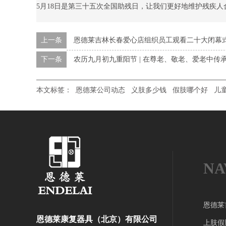
5月18日是第三十五次全国助残日，让我们更好地维护残疾人
上一条
恩德莱吉林长春爱心店组织员工观看二十大闭幕
下一条
农历九月初九重阳节 | 在尊老、敬老、爱老中传
本文标签：
恩德莱公司动态
义肢多少钱
假肢哪个好
儿
NA
恩德莱
恩德莱康复器具（北京）有限公司
上肢假