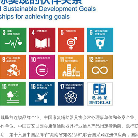
正规民营连锁品牌企业、中国康复辅助器具协会常务理事单位和备案企业
协作单位、中国西安世园会康复辅助器具行业辅具产品指定赞助商、践行
店，第十六届中国品牌节“湖南省知名品牌”,联合国采购注册供应商，国