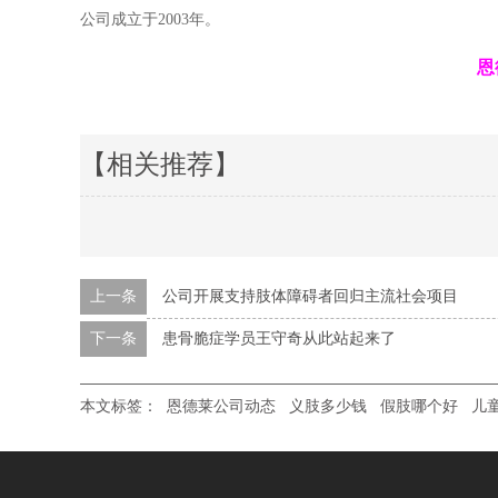
公司成立于2003年。
恩
【相关推荐】
上一条
公司开展支持肢体障碍者回归主流社会项目
下一条
患骨脆症学员王守奇从此站起来了
本文标签：
恩德莱公司动态
义肢多少钱
假肢哪个好
儿