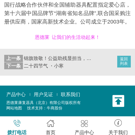
国行战略合作伙伴和全国辅助器具配置指定爱心店，
第十六届中国品牌节“湖南省知名品牌”,联合国采购注
册供应商，国家高新技术企业。公司成立于2003年。
恩德莱 让我们的生活动起来！
上一条
锦旗致敬！公益助残显担当，爱心传递暖三
返回
列表
下一条
二十四节气 ・小寒
产品中心
用户见证
联系我们
恩德莱康复器具（北京）有限公司
版权所有
网站地图
技术支持：
牛商股份
拨打电话
首页
产品中心
关于我们