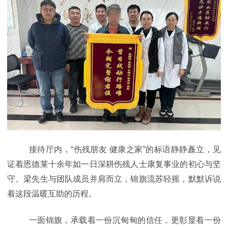
接待厅内，
“伤残朋友 健康之家”的标语静静矗立，见
证着恩德莱十余年如一日深耕伤残人士康复事业的初心与坚
守。梁先生与团队成员并肩而立，锦旗流苏轻摇，默默诉说
着这段温暖互助的历程。
一面锦旗，承载着一份沉甸甸的信任，更彰显着一份