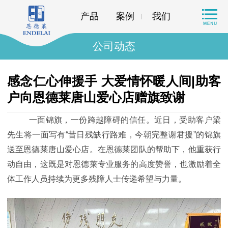
产品
案例
我们
公司动态
感念仁心伸援手 大爱情怀暖人间|助客
户向恩德莱唐山爱心店赠旗致谢
一面锦旗，一份跨越障碍的信任。近日，受助客户梁
先生将一面写有
“昔日残缺行路难，今朝完整谢君援”的锦旗
送至恩德莱唐山爱心店。在恩德莱团队的帮助下，他重获行
动自由，这既是对恩德莱专业服务的高度赞誉，也激励着全
体工作人员持续为更多残障人士传递希望与力量。