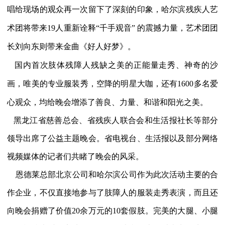
唱给现场的观众再一次留下了深刻的印象，哈尔滨残疾人艺
术团将带来19人重新诠释“千手观音” 的震撼力量，艺术团团
长刘向东则带来金曲《好人好梦》。
国内首次肢体残障人残缺之美的正能量走秀、神奇的沙
画，唯美的专业服装秀，空降的明星大咖，还有1600多名爱
心观众，均给晚会增添了善良、力量、和谐和阳光之美。
黑龙江省慈善总会、省残疾人联合会和生活报社长等部分
领导出席了公益主题晚会。省电视台、生活报以及部分网络
视频媒体的记者们共睹了晚会的风采。
恩德莱总部北京公司和哈尔滨公司作为此次活动主要的合
作企业，不仅直接地参与了肢障人的服装走秀表演，而且还
向晚会捐赠了价值20余万元的10套假肢。完美的大腿、小腿