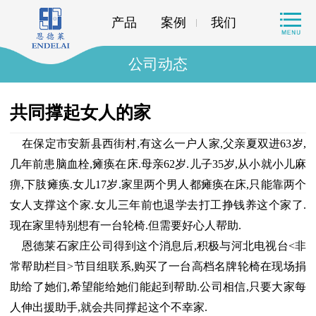
产品
案例
我们
公司动态
共同撑起女人的家
在保定市安新县西街村,有这么一户人家,父亲夏双进63岁,
几年前患脑血栓,瘫痪在床.母亲62岁.儿子35岁,从小就小儿麻
痹,下肢瘫痪.女儿17岁.家里两个男人都瘫痪在床,只能靠两个
女人支撑这个家.女儿三年前也退学去打工挣钱养这个家了.
现在家里特别想有一台轮椅.但需要好心人帮助.
恩德莱石家庄公司得到这个消息后,积极与河北电视台<非
常帮助栏目>节目组联系,购买了一台高档名牌轮椅在现场捐
助给了她们,希望能给她们能起到帮助.公司相信,只要大家每
人伸出援助手,就会共同撑起这个不幸家.