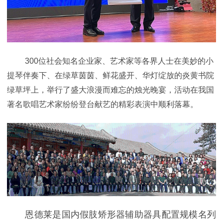
300位社会知名企业家、艺术家等各界人士在美妙的小
提琴伴奏下、在绿草茵茵、鲜花盛开、华灯绽放的炎黄书院
绿草坪上，举行了盛大浪漫而难忘的烛光晚宴，活动在我国
著名歌唱艺术家纷纷登台献艺的精彩表演中顺利落幕。
恩德莱是国内假肢矫形器辅助器具配置规模名列