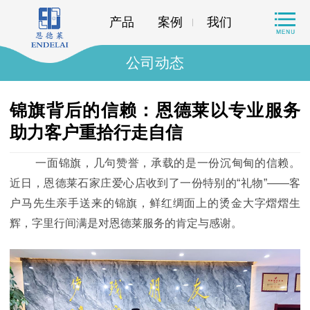
产品
案例
我们
公司动态
锦旗背后的信赖：恩德莱以专业服务
助力客户重拾行走自信
一面锦旗，几句赞誉，承载的是一份沉甸甸的信赖。
近日，恩德莱石家庄爱心店
收到了一份特别的
“礼物”——
客
户马先生亲手送来的锦旗，鲜红绸面上的烫金大字熠熠生
辉，字里行间满是对恩德莱服务的肯定与感谢。