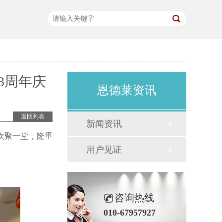
3周年庆
恩德莱资讯
返回列表
新闻资讯
表欢聚一堂，隆重
用户见证
咨询热线
010-67957927