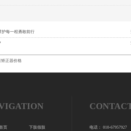
莱护每一程勇敢前行
护
童矫正器价格
VIGATION
CONTAC
首页
下肢假肢
电话： 010-67957927