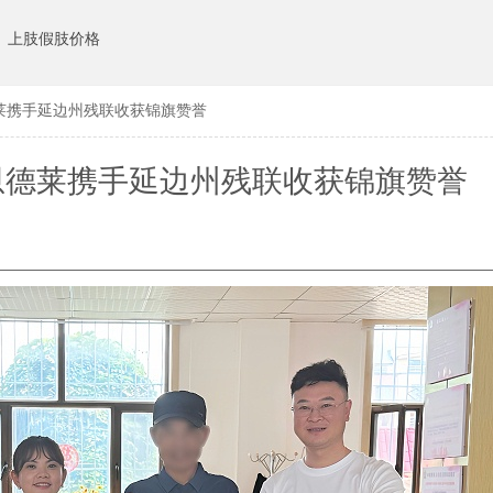
上肢假肢价格
莱携手延边州残联收获锦旗赞誉
恩德莱携手延边州残联收获锦旗赞誉