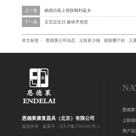
上一条
杨德访装上假肢顺利返乡
下一条
玉宝过生日 媒体齐祝贺
本文标签：
恩德莱公司动态
义肢多少钱
假肢哪个好
儿
NA
恩德莱
恩德莱康复器具（北京）有限公司
上肢假
版权所有 备案号：
京ICP备17051923号-1
用户见