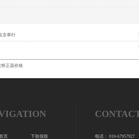
在京举行
童矫正器价格
VIGATION
CONTAC
首页
下肢假肢
电话： 010-67957927