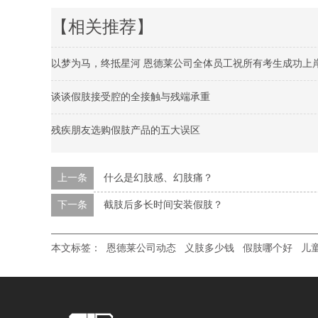
【相关推荐】
以梦为马，终抵星河 恩德莱公司全体员工祝所有考生成功上
谈谈假肢接受腔的全接触与残端承重
残疾朋友选购假肢产品的五大误区
上一条
什么是幻肢感、幻肢痛？
下一条
截肢后多长时间安装假肢？
本文标签：
恩德莱公司动态
义肢多少钱
假肢哪个好
儿