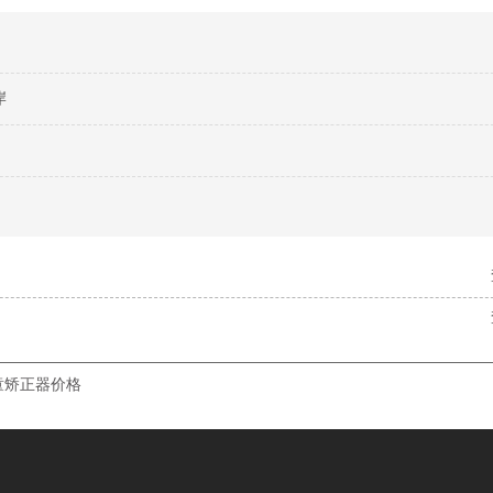
岸
童矫正器价格