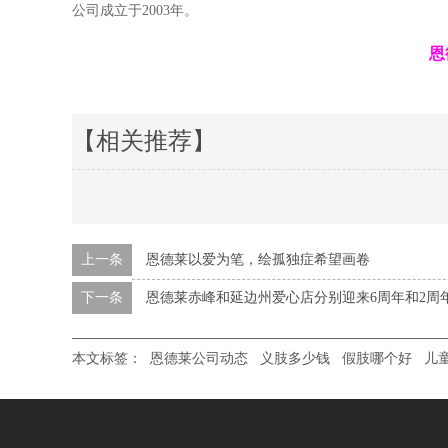
公司成立于2003年。
恩
【相关推荐】
上一条
恩德莱以爱为笔，绘孤独症希望画卷
下一条
恩德莱赤峰和延边州爱心店分别迎来6周年和2周
本文标签：
恩德莱公司动态
义肢多少钱
假肢哪个好
儿