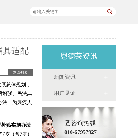
器具适配
恩德莱资讯
返回列表
新闻资讯
发展总体规划，
用户见证
著增强。民法典
办法，为残疾人
咨询热线
配补贴实施办法
010-67957927
7岁（含7岁）