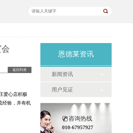
谊会
恩德莱资讯
返回列表
新闻资讯
用户见证
庄爱心店积极
流经验，并有机
咨询热线
010-67957927