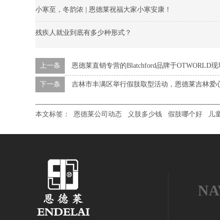
小寒至，冬韵浓 | 恩德莱祝福大家小寒安康！
残疾人就业到底有多少种形式？
上一条
恩德莱直销专营的Blatchford品牌于OTWORL
下一条
吉林市丰满区举行假肢取型活动，恩德莱吉林爱
本文标签：
恩德莱公司动态
义肢多少钱
假肢哪个好
儿
NA