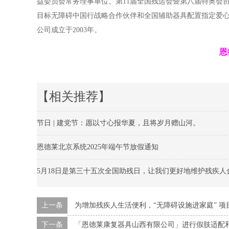
益委员会常务理事单位、第11届全国残运会暨第八届特奥会
目标无障碍中国行战略合作伙伴和全国辅助器具配置指定爱心
公司成立于2003年。
恩
【相关推荐】
节日 | 建党节：愿以寸心报华夏，且将岁月赠山河。
恩德莱北京系统2025年端午节放假通知
5月18日是第三十五次全国助残日，让我们更好地维护残疾人
上一条
为增加残疾人生活便利，“无障碍设施进家庭” 
下一条
「恩德莱康复器具山西有限公司」进行假肢适配