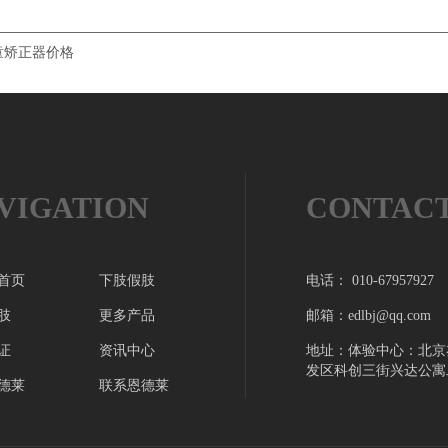
童矫正器价格
VIGATION
CONTAC
首页
下肢假肢
电话： 010-67957927
肢
更多产品
邮箱：edlbj@qq.com
证
资讯中心
地址：体验中心：北京
发区科创三街兴达公寓
德莱
联系恩德莱