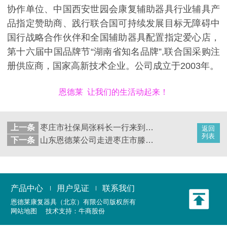
协作单位、中国西安世园会康复辅助器具行业辅具产
品指定赞助商、践行联合国可持续发展目标无障碍中
国行战略合作伙伴和全国辅助器具配置指定爱心店，
第十六届中国品牌节“湖南省知名品牌”,联合国采购注
册供应商，国家高新技术企业。公司成立于2003年。
恩德莱 让我们的生活动起来！
上一条
枣庄市社保局张科长一行来到「山东省恩德莱爱心店」参观考察
返回
列表
下一条
山东恩德莱公司走进枣庄市滕州残联，为残疾朋友假肢适配取模
产品中心
用户见证
联系我们
恩德莱康复器具（北京）有限公司
版权所有
网站地图
技术支持：
牛商股份