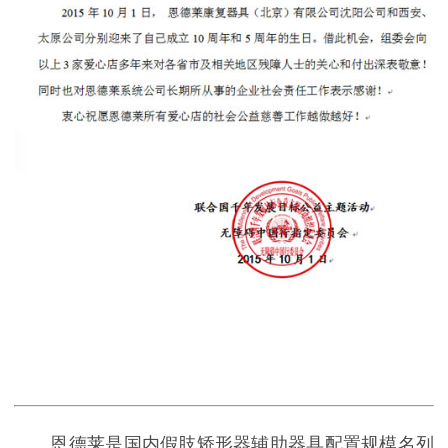
恩德莱是国内假肢矫形器辅助器具配置规模名列