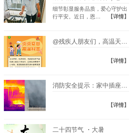
细节彰显服务品质，爱心守护出
行平安。近日，恩…
【详情】
@残疾人朋友们，高温天气防暑科普指南请查收~
【详情】
消防安全提示：家中插座起火，如何正确处理！
【详情】
二十四节气 ・大暑