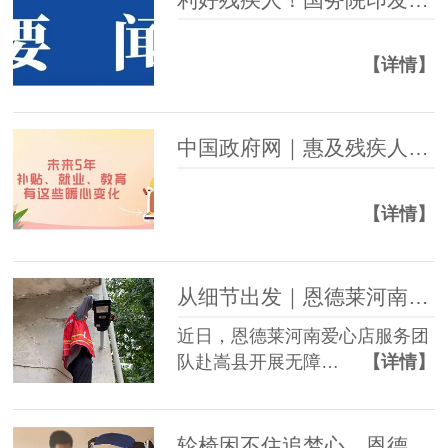
【详情】
中国政府网｜惠及残疾人，未来5年补贴、就业、教育有这些暖心变化
【详情】
从细节出发｜恩德莱河南爱心店开展嵩县无障碍改造项目
近日，恩德莱河南爱心店服务团
队赴嵩县开展无障…
【详情】
轮椅困不住追梦心，恩德莱西安爱心店助力截瘫小伙绘就自强未来