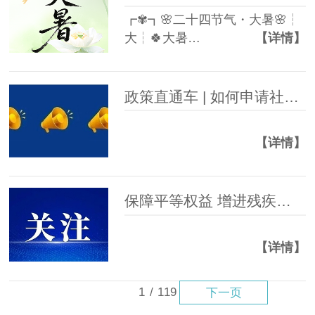
┏✾┓🌸二十四节气・大暑🌸┆
大┆🍀大暑…
【详情】
政策直通车 | 如何申请社会救助？全流程详解
【详情】
保障平等权益 增进残疾人福祉
【详情】
1
/
119
下一页