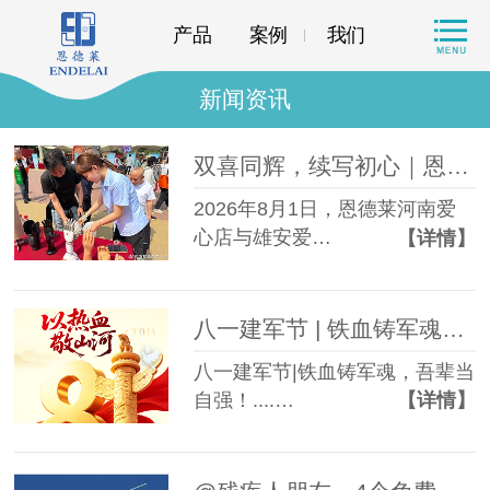
产品
案例
我们
新闻资讯
双喜同辉，续写初心｜恩德莱河南及雄安爱心店共庆周年，再启新程
2026年8月1日，恩德莱河南爱
心店与雄安爱…
【详情】
八一建军节 | 铁血铸军魂，吾辈当自强！
八一建军节|铁血铸军魂，吾辈当
自强！....…
【详情】