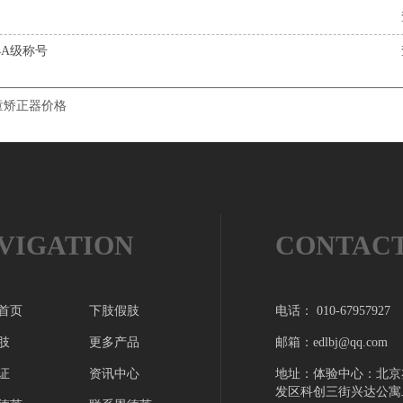
4A级称号
童矫正器价格
VIGATION
CONTAC
首页
下肢假肢
电话： 010-67957927
肢
更多产品
邮箱：edlbj@qq.com
证
资讯中心
地址：体验中心：北京
发区科创三街兴达公寓