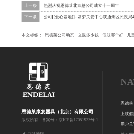
上一条
热烈庆祝恩德莱北京总公司成立十一周年
下一条
公司[[爱心基地]]--常梦关爱中心获通州区民政局
本文标签：
恩德莱公司动态
义肢多少钱
假肢哪个好
儿
NA
恩德莱
恩德莱康复器具（北京）有限公司
上肢假
版权所有 备案号：
京ICP备17051923号-1
用户见
网站地图