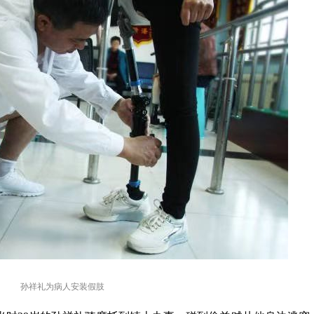
孙祥礼为病人安装假肢