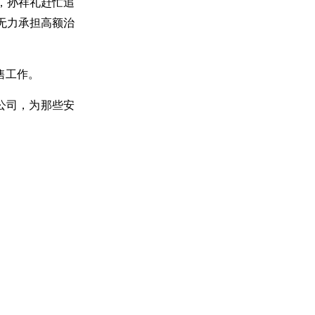
，孙祥礼赶忙追
无力承担高额治
售工作。
公司，为那些安