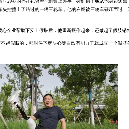
当时29岁的孙祥礼骑摩托到镇上办事，碰到偷羊贼从他身边逃窜
车失控撞上了路过的一辆三轮车，他的右腿被三轮车碾压而过，
爱心企业帮助下安上假肢后，他重新振作起来，还做起了假肢销
安不起假肢的，那时候下定决心等自己有能力了就成立一个假肢